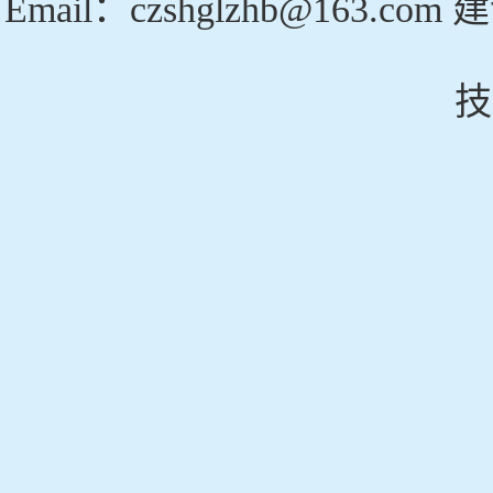
Email：czshglzhb@163
技