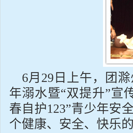
6
月
29
日上午，团滁
年溺水暨
“
双提升
”
宣
春自护
123”
青少年安
个健康、安全、快乐