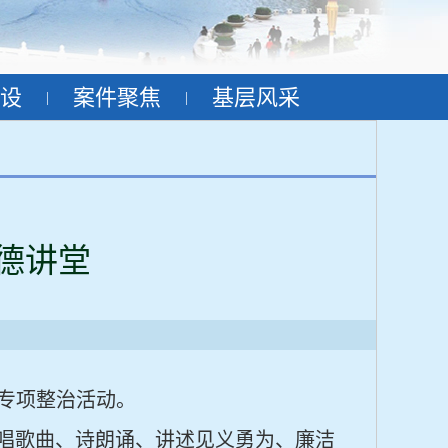
设
案件聚焦
基层风采
|
|
道德讲堂
专项整治活动。
唱歌曲、诗朗诵、讲述见义勇为、廉洁