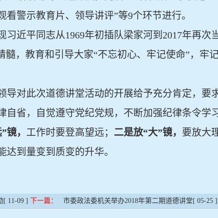
观看警示教育片、领导讲评”等
9
个环节进行。
现习近平同志从
1969
年初插队梁家河到
2017
年再次
想精髓，教育和引导大家“不忘初心、牢记使命”，牢
领导对此次道德讲堂活动的开展给予充分肯定，要
律自省，自觉遵守党纪党规，不断加强纪律条令学
远”镜，
工作时要登高望远；
二是放“大”镜，
要放大
能达到量变到质变的升华。
动
[ 11-09 ]
下一篇：
市委政法委机关举办2018年第二期道德讲堂
[ 05-25 ]