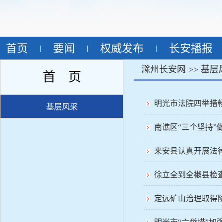
首页
要闻
权威发布
长安播报
|
|
|
滁州长安网 >>
基层
首 页
明光市法院四举措
基层风采
南谯区“三个坚持”
来安县认真开展法
徐立全到全椒县检查
定远矿山治理取得